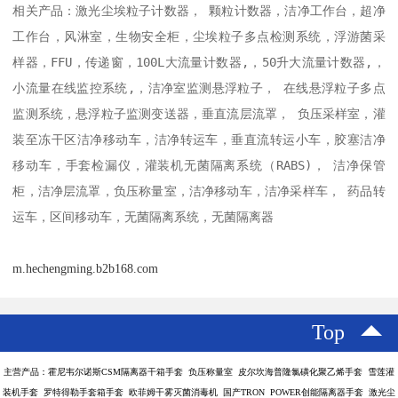
相关产品：激光尘埃粒子计数器， 颗粒计数器，洁净工作台，超净
工作台，风淋室，生物安全柜，尘埃粒子多点检测系统，浮游菌采
样器，FFU，传递窗，100L大流量计数器,，50升大流量计数器,，
小流量在线监控系统,，洁净室监测悬浮粒子， 在线悬浮粒子多点
监测系统，悬浮粒子监测变送器，垂直流层流罩， 负压采样室，灌
装至冻干区洁净移动车，洁净转运车，垂直流转运小车，胶塞洁净
移动车，手套检漏仪，灌装机无菌隔离系统（RABS)， 洁净保管
柜，洁净层流罩，负压称量室，洁净移动车，洁净采样车， 药品转
运车，区间移动车，无菌隔离系统，无菌隔离器
m.hechengming.b2b168.com
Top
主营产品：霍尼韦尔诺斯CSM隔离器干箱手套 负压称量室 皮尔坎海普隆氯磺化聚乙烯手套 雪莲灌
装机手套 罗特得勒手套箱手套 欧菲姆干雾灭菌消毒机 国产TRON POWER创能隔离器手套 激光尘