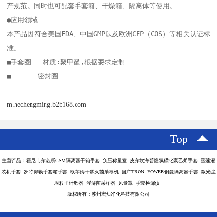
产规范。同时也可配套手套箱、干燥箱、隔离体等使用。

●应用领域

本产品因符合美国FDA、中国GMP以及欧洲CEP（COS）等相关认证标
准。

■手套圈   材质:聚甲醛,根据要求定制

m.hechengming.b2b168.com
Top
主营产品：霍尼韦尔诺斯CSM隔离器干箱手套 负压称量室 皮尔坎海普隆氯磺化聚乙烯手套 雪莲灌
装机手套 罗特得勒手套箱手套 欧菲姆干雾灭菌消毒机 国产TRON POWER创能隔离器手套 激光尘
埃粒子计数器 浮游菌采样器 风量罩 手套检漏仪
版权所有：苏州宏灿净化科技有限公司