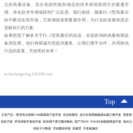
泛的风量设备。其出色的性能和稳定的技术表现使得它在暖通空
调、净化技术等领域得到广泛应用。我们相信，随着FL-1型风量仪
的不断优化和升级，它将继续发挥重要作用，为行业的发展和进步
贡献自己的力量。
如果您想了解多关于FL-1型风量仪的信息，欢迎咨询的风量检测设
备供应商，他们将竭诚为您提供服务。让我们携手合作，共同推动
行业的发展，共创美好未来！
m.hechengming.b2b168.com
Top
主营产品：霍尼韦尔诺斯CSM隔离器干箱手套 负压称量室 皮尔坎海普隆氯磺化聚乙烯手套 雪莲灌
装机手套 罗特得勒手套箱手套 欧菲姆干雾灭菌消毒机 国产TRON POWER创能隔离器手套 激光尘
埃粒子计数器 浮游菌采样器 风量罩 手套检漏仪