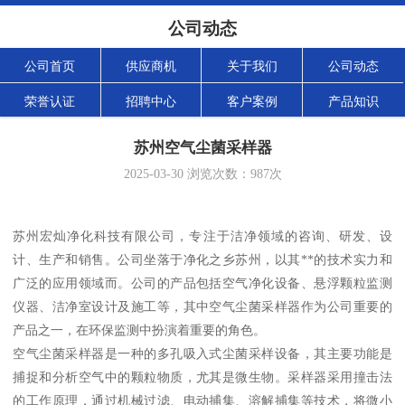
公司动态
公司首页
供应商机
关于我们
公司动态
荣誉认证
招聘中心
客户案例
产品知识
苏州空气尘菌采样器
2025-03-30
浏览次数：
987
次
苏州宏灿净化科技有限公司，专注于洁净领域的咨询、研发、设
计、生产和销售。公司坐落于净化之乡苏州，以其**的技术实力和
广泛的应用领域而。公司的产品包括空气净化设备、悬浮颗粒监测
仪器、洁净室设计及施工等，其中空气尘菌采样器作为公司重要的
产品之一，在环保监测中扮演着重要的角色。
空气尘菌采样器是一种的多孔吸入式尘菌采样设备，其主要功能是
捕捉和分析空气中的颗粒物质，尤其是微生物。采样器采用撞击法
的工作原理，通过机械过滤、电动捕集、溶解捕集等技术，将微小