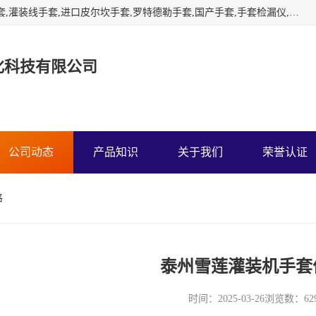
苏州宏灿净化经营：干箱手套,隔离手套,实验室手套,RABS手套,灌装线手套,进口皮尔坎手套,罗特德勒手套,国产手套,手套检漏仪,负压称量罩,传递窗,层流小车霍尼韦尔诺斯CSM隔离器干箱手套，负压称量室，皮尔坎海普隆氯磺化聚乙烯手套，雪莲灌装机手套，罗特得勒手套箱手套，欧菲姆干雾灭菌消毒机，国产TRONPOWER创能隔离器手套，激光尘埃粒子计数器，浮游菌采样器,风量罩，手套检漏仪
化科技有限公司
公司动态
产品知识
关于我们
荣誉认证
格
泰州雪莲灌装机手套
时间：2025-03-26
浏览数：62