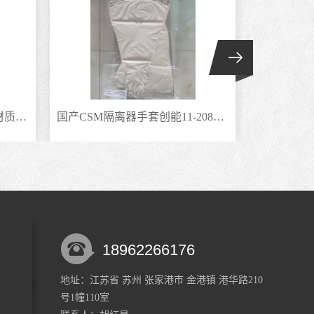
隔离器手套美国皮尔康CSM材质耐撕裂干箱手套防蒸汽气体7Y1532-9.7
国产CSM隔离器手套创能11-208氯磺化聚乙烯干箱手套TRONPOWER长臂手套
18962266176
地址：江苏省 苏州 张家港市 金港镇 港华路210
0512-58327008
号1幢110室